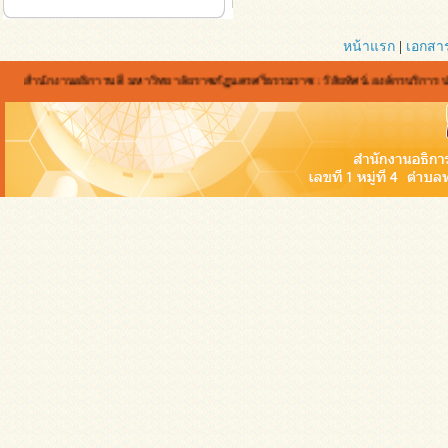
หน้าแรก
|
เอกสา
สำนักงานอธิการบดี มหาวิทยาลัยราชภัฏนครศรีธรรมราช : วิสัยทัศน์ องค์กรบริการ ประสาน