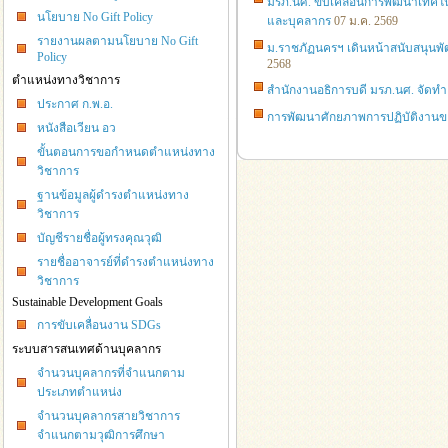
มรภ.นศ. ขับเคลื่อนการพัฒนาเทคโน
นโยบาย No Gift Policy
และบุคลากร
07 ม.ค. 2569
รายงานผลตามนโยบาย No Gift
ม.ราชภัฏนครฯ เดินหน้าสนับสนุน
Policy
2568
ตำแหน่งทางวิชาการ
สำนักงานอธิการบดี มรภ.นศ. จัดทำ
ประกาศ ก.พ.อ.
การพัฒนาศักยภาพการปฏิบัติงานข
หนังสือเวียน อว
ขั้นตอนการขอกำหนดตำแหน่งทาง
วิชาการ
ฐานข้อมูลผู้ดำรงตำแหน่งทาง
วิชาการ
บัญชีรายชื่อผู้ทรงคุณวุฒิ
รายชื่ออาจารย์ที่ดำรงตำแหน่งทาง
วิชาการ
Sustainable Development Goals
การขับเคลื่อนงาน SDGs
ระบบสารสนเทศด้านบุคลากร
จำนวนบุคลากรที่จำแนกตาม
ประเภทตำแหน่ง
จำนวนบุคลากรสายวิชาการ
จำแนกตามวุฒิการศึกษา