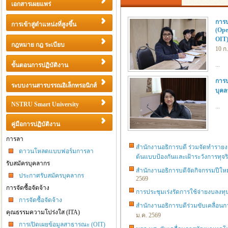
เอกสารเผยแพร่
การป
การเข้าสู่ตำแหน่งที่สูงขึ้น
(Ope
OIT)
กฎหมาย กฎ ระเบียบ
10 ก
...
ขั้นตอนการปฏิบัติงาน
การ
ระบบงานสารบรรณอิเล็กทรอนิกส์
บุค
NSTRU Smart University
...
คู่มือการปฏิบัติงาน
การลา
สำนักงานอธิการบดี ร่วมจัดทำรายงา
ดาวนโหลดแบบฟอร์มการลา
ต้นแบบป้องกันและเฝ้าระวังการทุจร
รับสมัครบุคลากร
สำนักงานอธิการบดีจัดกิจกรรมปีใหม
ประกาศรับสมัครบุคลากร
2569
การจัดซื้อจัดจ้าง
การประชุมเร่งรัดการใช้จ่ายงบลงทุ
การจัดซื้อจัดจ้าง
สำนักงานอธิการบดีร่วมขับเคลื่อ
คุณธรรมความโปร่งใส (ITA)
ม.ค. 2569
การเปิดเผยข้อมูลสาธารณะ (OIT)