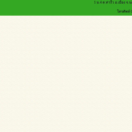
1 ม.4 ต.ท่างิ้ว อ.เมือง จ
โทรศัพท์ 