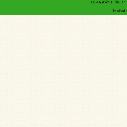
1 ม.4 ต.ท่างิ้ว อ.เมือง จ
โทรศัพท์ 