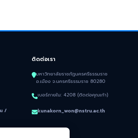
ติดต่อเรา
มหาวิทยาลัยราชภัฏนครศรีธรรมราช
อ.เมือง จ.นครศรีธรรมราช 80280
เบอร์ภายใน: 4208 (ติดต่อคุณเก้า)
น /
kunakorn_won@nstru.ac.th