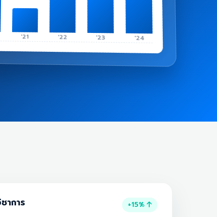
'21
'22
'23
'24
ิชาการ
+15%