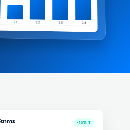
'21
'22
'23
'24
ิชาการ
+15%