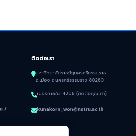
ติดต่อเรา
มหาวิทยาลัยราชภัฏนครศรีธรรมราช
อ.เมือง จ.นครศรีธรรมราช 80280
เบอร์ภายใน: 4208 (ติดต่อคุณเก้า)
น /
kunakorn_won@nstru.ac.th