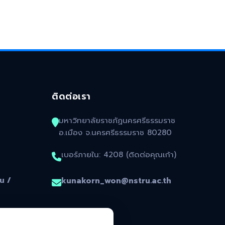
ติดต่อเรา
มหาวิทยาลัยราชภัฏนครศรีธรรมราช
อ.เมือง จ.นครศรีธรรมราช 80280
เบอร์ภายใน: 4208 (ติดต่อคุณเก้า)
น /
kunakorn_won@nstru.ac.th