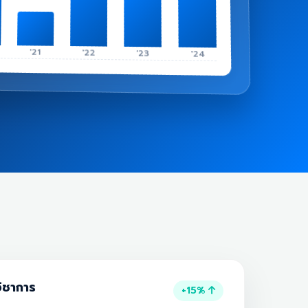
'21
'22
'23
'24
ิชาการ
+15%