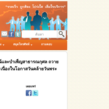
ม
สมุดโทรศัพท์
ถามตอบ
ชน์และบำเพ็ญสาธารณกุศล ถวาย
นื่องในโอกาสวันคล้ายวันพระ
เผยแพร่