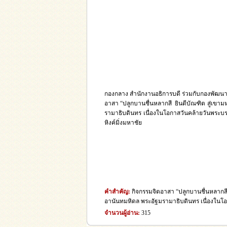
กองกลาง สำนักงานอธิการบดี ร่วมกับกองพัฒน
อาสา “ปลูกบานชื่นหลากสี ยินดีบัณฑิต สู่
รามาธิบดินทร เนื่องในโอกาสวันคล้ายวันพระบร
หิงค์มิ่งมหาชัย
คำสำคัญ:
กิจกรรมจิตอาสา “ปลูกบานชื่นหลาก
อานันทมหิดล พระอัฐมรามาธิบดินทร เนื่องในโอก
จำนวนผู้อ่าน:
315