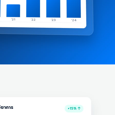
'21
'22
'23
'24
ิชาการ
+15%