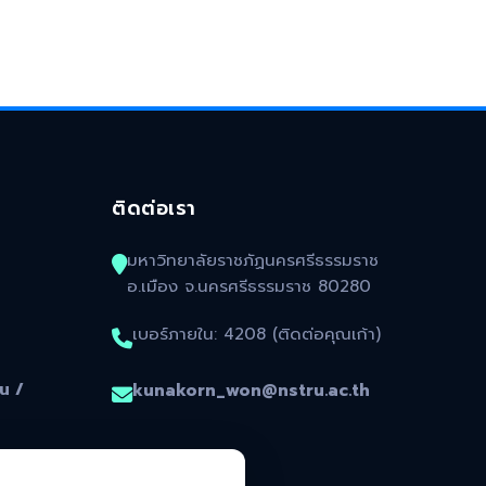
ติดต่อเรา
มหาวิทยาลัยราชภัฏนครศรีธรรมราช
อ.เมือง จ.นครศรีธรรมราช 80280
เบอร์ภายใน: 4208 (ติดต่อคุณเก้า)
น /
kunakorn_won@nstru.ac.th