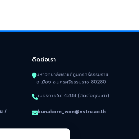
ติดต่อเรา
มหาวิทยาลัยราชภัฏนครศรีธรรมราช
อ.เมือง จ.นครศรีธรรมราช 80280
เบอร์ภายใน: 4208 (ติดต่อคุณเก้า)
น /
kunakorn_won@nstru.ac.th