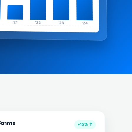
'21
'22
'23
'24
ิชาการ
+15%