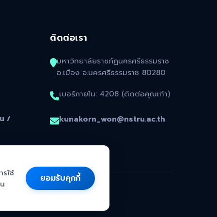
ติดต่อเรา
มหาวิทยาลัยราชภัฏนครศรีธรรมราช
อ.เมือง จ.นครศรีธรรมราช 80280
เบอร์ภายใน: 4208 (ติดต่อคุณเก้า)
น /
kunakorn_won@nstru.ac.th
ารใช้
ยอมรับคุกกี้
าน
ll rights reserved.