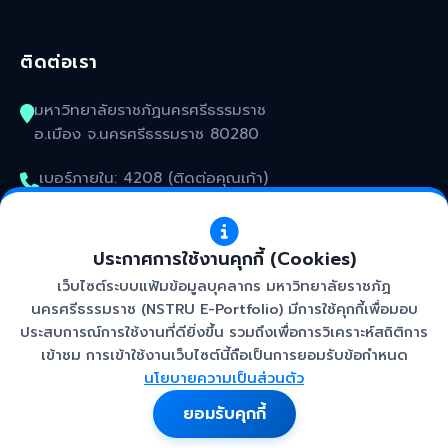
ติดต่อเรา
มหาวิทยาลัยราชภัฏนครศรีธรรมราช
อ.เมือง จ.นครศรีธรรมราช 80280
เบอร์ภายใน: 4208 (ติดต่อคุณเก้า)
kunakorn_won@nstru.ac.th
ประกาศการใช้งานคุกกี้ (Cookies)
เว็บไซต์ระบบแฟ้มข้อมูลบุคลากร มหาวิทยาลัยราชภัฏ
นครศรีธรรมราช (NSTRU E-Portfolio) มีการใช้คุกกี้เพื่อมอบ
ประสบการณ์การใช้งานที่ดียิ่งขึ้น รวมถึงเพื่อการวิเคราะห์สถิติการ
เข้าชม การเข้าใช้งานเว็บไซต์นี้ถือเป็นการยอมรับข้อกำหนด
©
2026 สำนักวิทยบริการและเทคโนโลยีสารสนเทศ
นโยบายความเป็นส่วนตัว
มหาวิทยาลัยราชภัฏนครศรีธรรมราช. All rights reserved.
ยอมรับคุกกี้